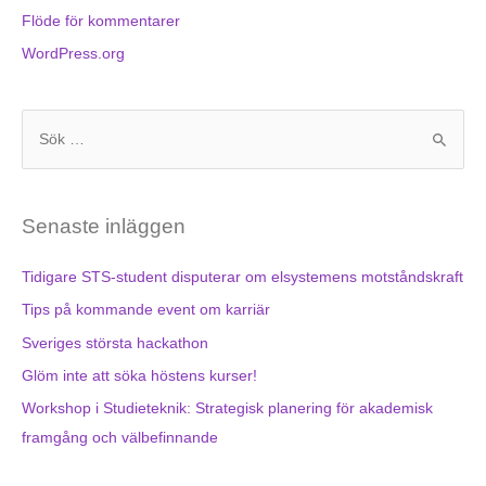
Flöde för kommentarer
WordPress.org
S
ö
k
Senaste inläggen
e
f
Tidigare STS-student disputerar om elsystemens motståndskraft
t
Tips på kommande event om karriär
e
Sveriges största hackathon
r
Glöm inte att söka höstens kurser!
:
Workshop i Studieteknik: Strategisk planering för akademisk
framgång och välbefinnande