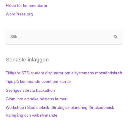
Flöde för kommentarer
WordPress.org
S
ö
k
Senaste inläggen
e
f
Tidigare STS-student disputerar om elsystemens motståndskraft
t
Tips på kommande event om karriär
e
Sveriges största hackathon
r
Glöm inte att söka höstens kurser!
:
Workshop i Studieteknik: Strategisk planering för akademisk
framgång och välbefinnande