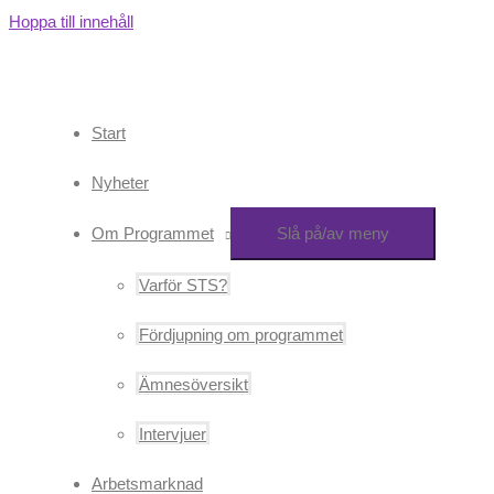
Hoppa till innehåll
Start
Nyheter
Om Programmet
Slå på/av meny
Varför STS?
Fördjupning om programmet
Ämnesöversikt
Intervjuer
Arbetsmarknad