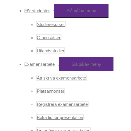
För studenter
Slå på/av meny
Studieresurser
C-uppsatser
Utlandsstudier
Examensarbete
Slå på/av meny
Att skriva examensarbete
Platsannonser
Registrera examensarbete
Boka tid för presentation
Listor över examensarbeten