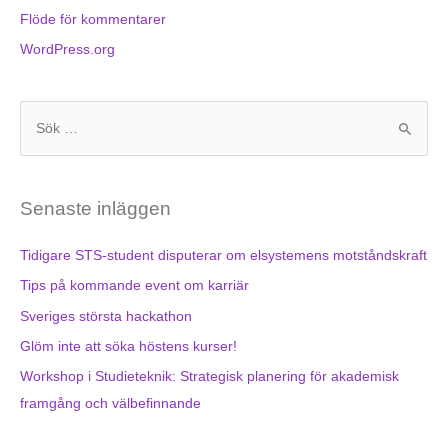
Flöde för kommentarer
WordPress.org
S
ö
k
Senaste inläggen
e
f
Tidigare STS-student disputerar om elsystemens motståndskraft
t
Tips på kommande event om karriär
e
Sveriges största hackathon
r
Glöm inte att söka höstens kurser!
:
Workshop i Studieteknik: Strategisk planering för akademisk
framgång och välbefinnande