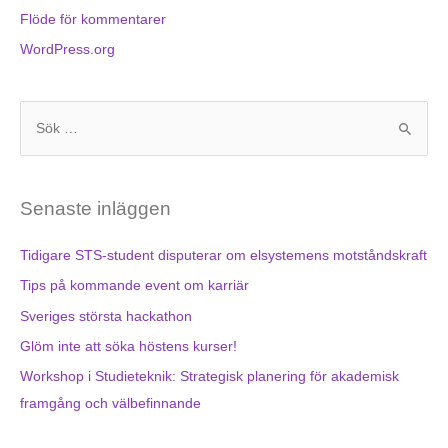
Flöde för kommentarer
WordPress.org
S
ö
k
Senaste inläggen
e
f
Tidigare STS-student disputerar om elsystemens motståndskraft
t
Tips på kommande event om karriär
e
Sveriges största hackathon
r
Glöm inte att söka höstens kurser!
:
Workshop i Studieteknik: Strategisk planering för akademisk
framgång och välbefinnande