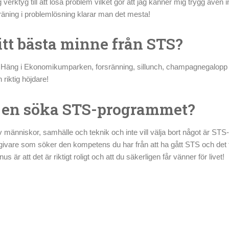
 verktyg till att lösa problem vilket gör att jag känner mig trygg även 
äning i problemlösning klarar man det mesta!
ditt bästa minne från STS?
ll! Häng i Ekonomikumparken, forsränning, sillunch, champagnegalopp 
 riktig höjdare!
a en söka STS-programmet?
 människor, samhälle och teknik och inte vill välja bort något är STS
givare som söker den kompetens du har från att ha gått STS och de
s är att det är riktigt roligt och att du säkerligen får vänner för livet!