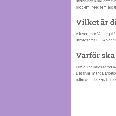
utbildningen har gett mig
problem. Med fem års tr
Vilket är 
Allt som hör Valborg ti
utbytesåret i USA var en
Varför sk
Om du är intresserad av
Det finns många arbets
roller som lockar. En bonu