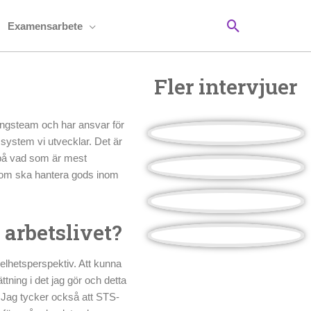
Sök
Examensarbete
Fler intervjuer
ingsteam och har ansvar för
e system vi utvecklar. Det är
 på vad som är mest
tem som ska hantera gods inom
 arbetslivet?
 helhetsperspektiv. Att kunna
ttning i det jag gör och detta
. Jag tycker också att STS-