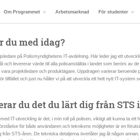
Om Programmet
Arbetsmarknad
För studenter
r du med idag?
ledare på Polismyndighetens IT-avdelning. Här leder jag ett utveckl
ål och levererar värde till alla polisanställda i landet som berörs av d
t vara projektledare och produktägare. Uppdragen varierar beroende
för tillfället och just nu håller vi på att utveckla ett helt nytt IT-sys
rar du det du lärt dig från STS i
med IT-utveckling är det, i min roll på polisen, viktigt att kunna ta ett
 förståelse för både användaren och teknikens möjligheter är en förutsä
mig från STS-åren. De tekniska detaljerna överlåter jag åt någon annan