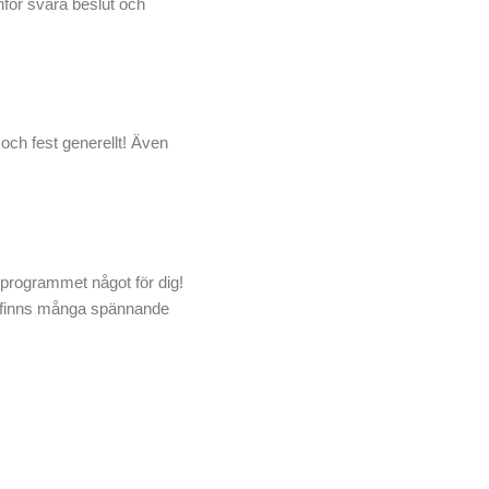
inför svåra beslut och
och fest generellt! Även
-programmet något för dig!
t finns många spännande