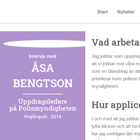
Start
Nyheter
Vad arbeta
Intervju med
Jag jobbar som uppdrags
ÅSA
att vi jobbar mot våra m
som en blandning av at
BENGTSON
prioriterat inom polisen 
myndigheten.
Uppdragsledare
Hur applice
på
Polismyndigheten
Avgångsår:
2016
I och med att jag jobbar 
lyfta blicken och att ha
har jag verkligen lärt 