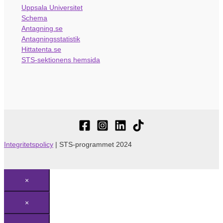
Uppsala Universitet
Schema
Antagning.se
Antagningsstatistik
Hittatenta.se
STS-sektionens hemsida
Integritetspolicy
| STS-programmet 2024
×
×