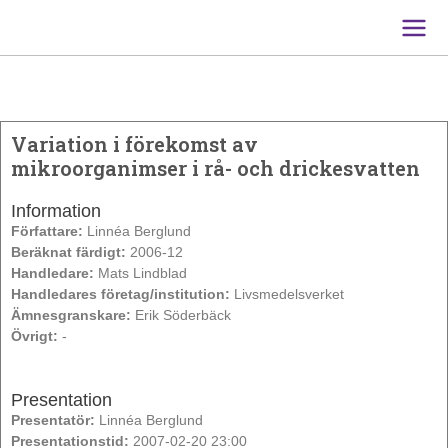
Main
Men
Variation i förekomst av
mikroorganimser i rå- och drickesvatten
Information
Författare:
Linnéa Berglund
Beräknat färdigt:
2006-12
Handledare:
Mats Lindblad
Handledares företag/institution:
Livsmedelsverket
Ämnesgranskare:
Erik Söderbäck
Övrigt:
-
Presentation
Presentatör:
Linnéa Berglund
Presentationstid:
2007-02-20 23:00