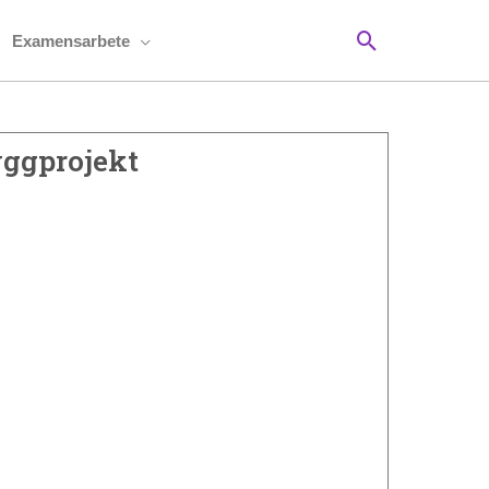
Sök
Examensarbete
yggprojekt