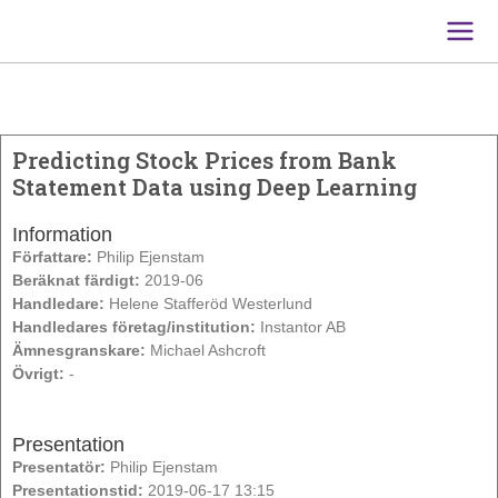
Main
Men
Predicting Stock Prices from Bank
Statement Data using Deep Learning
Information
Författare:
Philip Ejenstam
Beräknat färdigt:
2019-06
Handledare:
Helene Stafferöd Westerlund
Handledares företag/institution:
Instantor AB
Ämnesgranskare:
Michael Ashcroft
Övrigt:
-
Presentation
Presentatör:
Philip Ejenstam
Presentationstid:
2019-06-17 13:15