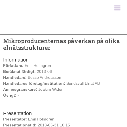
Main
Men
Mikroproducenternas påverkan på olika
elnätsstrukturer
Information
Författare:
Emil Holmgren
Beräknat färdigt:
2013-06
Handledare:
Bosse Andreasson
Handledares företag/institution:
Sundsvall Elnät AB
Ämnesgranskare:
Joakim Widén
Övrigt:
-
Presentation
Presentatör:
Emil Holmgren
Presentationstid:
2013-05-31 10:15