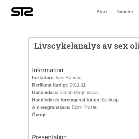
Start
Nyheter
Livscykelanalys av sex ol
Information
Författare:
Karl Randau
Beräknat färdigt:
2011-11
Handledare:
Simon Magnusson
Handledares företag/institution:
Ecoloop
Ämnesgranskare:
Björn Frostell
Övrigt:
-
Presentation