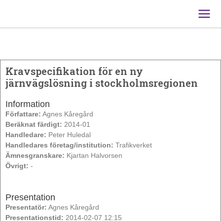
Main
Men
Kravspecifikation för en ny
järnvägslösning i stockholmsregionen
Information
Författare:
Agnes Kåregård
Beräknat färdigt:
2014-01
Handledare:
Peter Huledal
Handledares företag/institution:
Trafikverket
Ämnesgranskare:
Kjartan Halvorsen
Övrigt:
-
Presentation
Presentatör:
Agnes Kåregård
Presentationstid:
2014-02-07 12:15