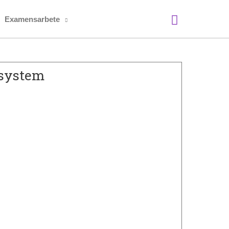
Sök
Examensarbete
lsystem