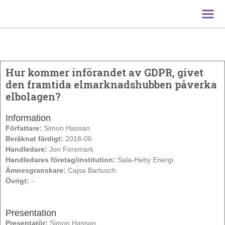
Main
Men
Hur kommer införandet av GDPR, givet
den framtida elmarknadshubben påverka
elbolagen?
Information
Författare:
Simon Hassan
Beräknat färdigt:
2018-06
Handledare:
Jon Forsmark
Handledares företag/institution:
Sala-Heby Energi
Ämnesgranskare:
Cajsa Bartusch
Övrigt:
-
Presentation
Presentatör:
Simon Hassan