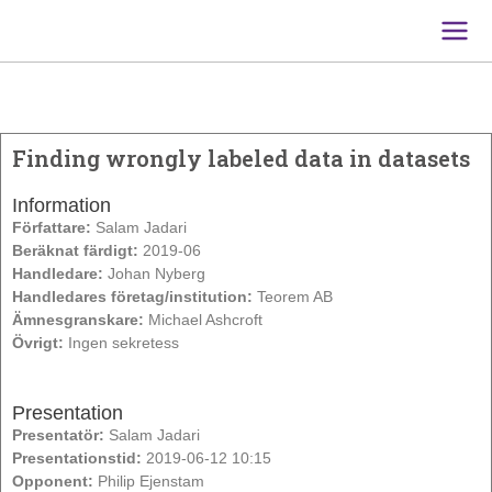
Main
Men
Finding wrongly labeled data in datasets
Information
Författare:
Salam Jadari
Beräknat färdigt:
2019-06
Handledare:
Johan Nyberg
Handledares företag/institution:
Teorem AB
Ämnesgranskare:
Michael Ashcroft
Övrigt:
Ingen sekretess
Presentation
Presentatör:
Salam Jadari
Presentationstid:
2019-06-12 10:15
Opponent:
Philip Ejenstam