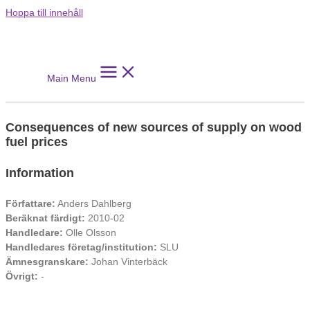
Hoppa till innehåll
Main Menu
Consequences of new sources of supply on wood
fuel prices
Information
Författare:
Anders Dahlberg
Beräknat färdigt:
2010-02
Handledare:
Olle Olsson
Handledares företag/institution:
SLU
Ämnesgranskare:
Johan Vinterbäck
Övrigt:
-